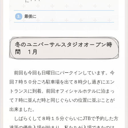
に・・・
最後に
冬のユニバーサルスタジオオープン時
間 １月
前回も今回も日曜日にパークインしています。今
回７時５０分ごろ駐車場を出て８時少し過ぎにエン
トランスに到着。前回オフィシャルホテルに泊まっ
て７時に並んだ時と同じぐらいの位置に並ぶことが
出来ました。
しばらくして８時１５分ぐらいにJTBで予約した方
達等の優先入場が始まり、私たちが入場できたのは