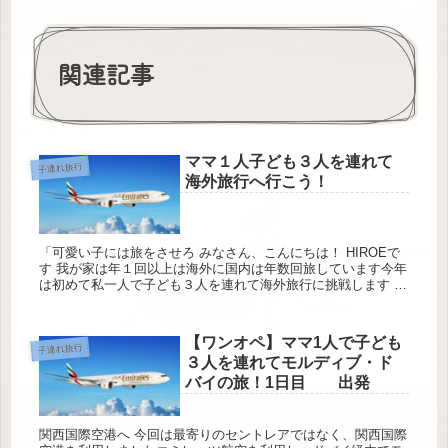
関連記事
ママ１人子ども３人を連れて
子連れ旅行
海外旅行へ行こう！
「可愛い子には旅をさせろ みなさん、こんにちは！ HIROEで
す 我が家は年１回以上は海外に国内は年数回旅しています今年
は初めて私一人で子ども３人を連れて海外旅行に挑戦します ど
こに行く？ この計画がもち上が...
【ワンオペ】ママ1人で子ども
子連れ旅行
３人を連れてモルディブ・ド
バイの旅！1日目 出発
関西国際空港へ 今回は最寄りのセントレアではなく、関西国際