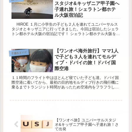
スタジオ&キッザニア甲子園へ
子連れ旅！シェラトン都ホテ
ル大阪宿泊記
HIROE １月に小学生の子ども２人を連れてユニバーサルス
タジオとキッザニアに行ってきました。今回は宿泊したシェラ
トン都ホテル大阪の宿泊記です！ シェラトン都ホテル大阪を選
ぶ理由 私はマリオットヴォンヴォイのクレ...
【ワンオペ海外旅行】ママ1人
子連れドバイ
で子ども３人を連れてモルデ
ィブ・ドバイの旅！ドバイ国
際空港
１１時間のフライト中はほとんど寝ていた子ども達。ドバイ国
際空港に着いてから、最初の目的地モルディブ行きの飛行機に
乗るまでトランジット時間があったため空港内をフラフラした
りしていました。 この時はまだ、次に乗る予定のモルディブ
行き飛行機の搭...
【ワンオペ旅】ユニバーサルスタジ
オ&キッザニア甲子園へ子連れ旅！さ
て出発