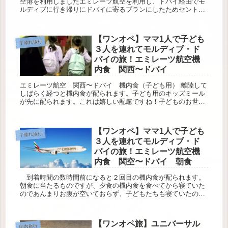
空港を利用しましたエミレーツ航空を利用し、ドバイ経由でモ
ルディブに行き帰りにドバイに寄るプランにしたためセントレ
アは利用できませんでした名古屋から関西国際空港まではエ...
【ワンオペ】ママ1人で子ども
子連れ旅行
３人を連れてモルディブ・ド
バイの旅！エミレーツ航空機
内食 関西〜ドバイ
エミレーツ航空 関西〜ドバイ 機内食（子ども用） 離陸して
しばらく経つと機内食が配られます。子ども用のキッズミール
が先に配られます。これは嬉しい配慮ですね！子どものお世話
をしながら食事をするのって結構大変ですよね？特に私のよう
にお酒...
【ワンオペ】ママ1人で子ども
子連れ旅行
３人を連れてモルディブ・ド
バイの旅！エミレーツ航空機
内食 関空〜ドバイ 朝食
到着時間の数時間前になると２回目の機内食が配られます。
朝食に当たるものですが、夕食の機内食を食べてから寝ていた
のであんまりお腹が空いておらず、子どもたちも寝ていたので
サクッと紹介になります。 エミレーツ航空機内食 関空〜ドバ
イ（子...
【ワンオペ旅】ユニバーサル
国内旅行